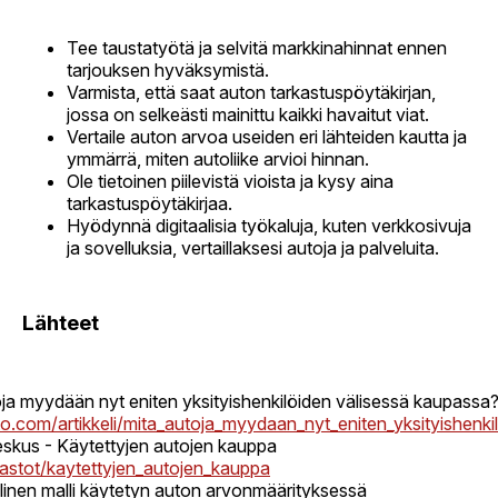
Tee taustatyötä ja selvitä markkinahinnat ennen
tarjouksen hyväksymistä.
Varmista, että saat auton tarkastuspöytäkirjan,
jossa on selkeästi mainittu kaikki havaitut viat.
Vertaile auton arvoa useiden eri lähteiden kautta ja
ymmärrä, miten autoliike arvioi hinnan.
Ole tietoinen piilevistä vioista ja kysy aina
tarkastuspöytäkirjaa.
Hyödynnä digitaalisia työkaluja, kuten verkkosivuja
ja sovelluksia, vertaillaksesi autoja ja palveluita.
Lähteet
oja myydään nyt eniten yksityishenkilöiden välisessä kaupassa
to.com/artikkeli/mita_autoja_myydaan_nyt_eniten_yksityishenk
skus - Käytettyjen autojen kauppa
ilastot/kaytettyjen_autojen_kauppa
ollinen malli käytetyn auton arvonmäärityksessä