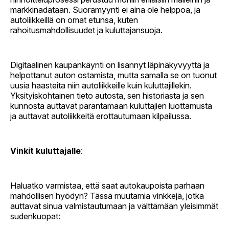
markkinadataan. Suoramyynti ei aina ole helppoa, ja
autoliikkeillä on omat etunsa, kuten
rahoitusmahdollisuudet ja kuluttajansuoja.
Digitaalinen kaupankäynti on lisännyt läpinäkyvyyttä ja
helpottanut auton ostamista, mutta samalla se on tuonut
uusia haasteita niin autoliikkeille kuin kuluttajillekin.
Yksityiskohtainen tieto autosta, sen historiasta ja sen
kunnosta auttavat parantamaan kuluttajien luottamusta
ja auttavat autoliikkeitä erottautumaan kilpailussa.
Vinkit kuluttajalle
:
Haluatko varmistaa, että saat autokaupoista parhaan
mahdollisen hyödyn? Tässä muutamia vinkkejä, jotka
auttavat sinua valmistautumaan ja välttämään yleisimmät
sudenkuopat: