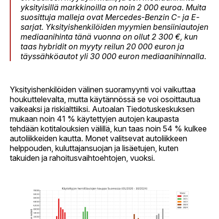
yksityisillä markkinoilla on noin 2 000 euroa. Muita
suosittuja malleja ovat Mercedes-Benzin C- ja E-
sarjat. Yksityishenkilöiden myymien bensiiniautojen
mediaanihinta tänä vuonna on ollut 2 300 €, kun
taas hybridit on myyty reilun 20 000 euron ja
täyssähköautot yli 30 000 euron mediaanihinnalla.
Yksityishenkilöiden välinen suoramyynti voi vaikuttaa
houkuttelevalta, mutta käytännössä se voi osoittautua
vaikeaksi ja riskialttiiksi. Autoalan Tiedotuskeskuksen
mukaan noin 41 % käytettyjen autojen kaupasta
tehdään kotitalouksien välillä, kun taas noin 54 % kulkee
autoliikkeiden kautta. Monet valitsevat autoliikkeen
helppouden, kuluttajansuojan ja lisäetujen, kuten
takuiden ja rahoitusvaihtoehtojen, vuoksi.