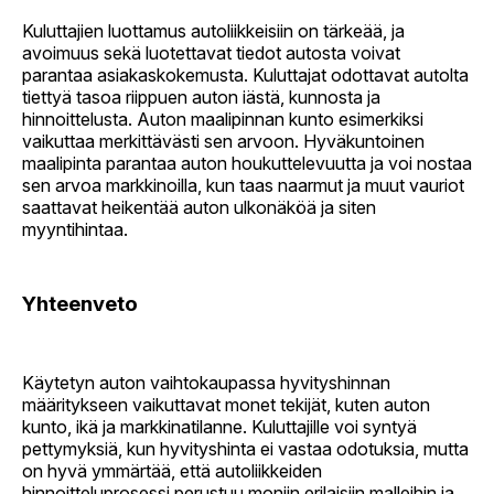
Kuluttajien luottamus autoliikkeisiin on tärkeää, ja
avoimuus sekä luotettavat tiedot autosta voivat
parantaa asiakaskokemusta. Kuluttajat odottavat autolta
tiettyä tasoa riippuen auton iästä, kunnosta ja
hinnoittelusta. Auton maalipinnan kunto esimerkiksi
vaikuttaa merkittävästi sen arvoon. Hyväkuntoinen
maalipinta parantaa auton houkuttelevuutta ja voi nostaa
sen arvoa markkinoilla, kun taas naarmut ja muut vauriot
saattavat heikentää auton ulkonäköä ja siten
myyntihintaa.
Yhteenveto
Käytetyn auton vaihtokaupassa hyvityshinnan
määritykseen vaikuttavat monet tekijät, kuten auton
kunto, ikä ja markkinatilanne. Kuluttajille voi syntyä
pettymyksiä, kun hyvityshinta ei vastaa odotuksia, mutta
on hyvä ymmärtää, että autoliikkeiden
hinnoitteluprosessi perustuu moniin erilaisiin malleihin ja