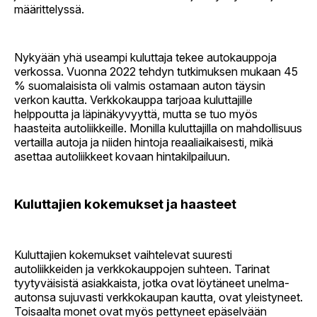
määrittelyssä.
Nykyään yhä useampi kuluttaja tekee autokauppoja
verkossa. Vuonna 2022 tehdyn tutkimuksen mukaan 45
% suomalaisista oli valmis ostamaan auton täysin
verkon kautta. Verkkokauppa tarjoaa kuluttajille
helppoutta ja läpinäkyvyyttä, mutta se tuo myös
haasteita autoliikkeille. Monilla kuluttajilla on mahdollisuus
vertailla autoja ja niiden hintoja reaaliaikaisesti, mikä
asettaa autoliikkeet kovaan hintakilpailuun.
Kuluttajien kokemukset ja haasteet
Kuluttajien kokemukset vaihtelevat suuresti
autoliikkeiden ja verkkokauppojen suhteen. Tarinat
tyytyväisistä asiakkaista, jotka ovat löytäneet unelma-
autonsa sujuvasti verkkokaupan kautta, ovat yleistyneet.
Toisaalta monet ovat myös pettyneet epäselvään