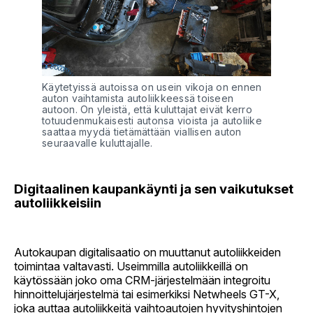
Käytetyissä autoissa on usein vikoja on ennen 
auton vaihtamista autoliikkeessä toiseen 
autoon. On yleistä, että kuluttajat eivät kerro 
totuudenmukaisesti autonsa vioista ja autoliike 
saattaa myydä tietämättään viallisen auton 
seuraavalle kuluttajalle.
Digitaalinen kaupankäynti ja sen vaikutukset
autoliikkeisiin
Autokaupan digitalisaatio on muuttanut autoliikkeiden
toimintaa valtavasti. Useimmilla autoliikkeillä on
käytössään joko oma CRM-järjestelmään integroitu
hinnoittelujärjestelmä tai esimerkiksi Netwheels GT-X,
joka auttaa autoliikkeitä vaihtoautojen hyvityshintojen