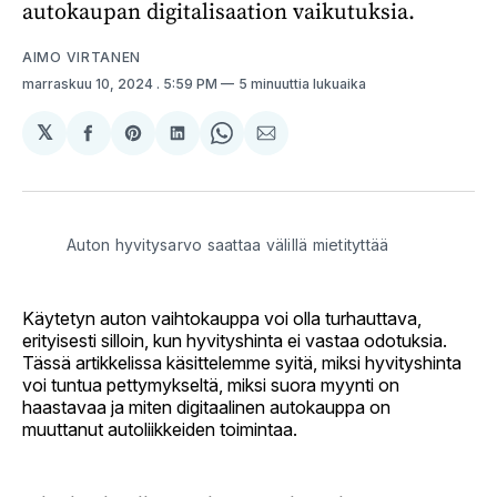
autokaupan digitalisaation vaikutuksia.
AIMO VIRTANEN
marraskuu 10, 2024
. 5:59 PM
5 minuuttia lukuaika
𝕏
Jaa
Share
Jaa
Share
Jaa
Facebookissa
on
LinkedInissä
on
sähköpostilla
Pinterest
WhatsApp
Auton hyvitysarvo saattaa välillä mietityttää
Käytetyn auton vaihtokauppa voi olla turhauttava,
erityisesti silloin, kun hyvityshinta ei vastaa odotuksia.
Tässä artikkelissa käsittelemme syitä, miksi hyvityshinta
voi tuntua pettymykseltä, miksi suora myynti on
haastavaa ja miten digitaalinen autokauppa on
muuttanut autoliikkeiden toimintaa.