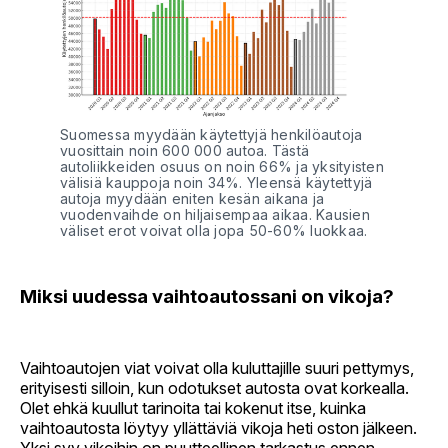
Suomessa myydään käytettyjä henkilöautoja 
vuosittain noin 600 000 autoa. Tästä 
autoliikkeiden osuus on noin 66% ja yksityisten 
välisiä kauppoja noin 34%. Yleensä käytettyjä 
autoja myydään eniten kesän aikana ja 
vuodenvaihde on hiljaisempaa aikaa. Kausien 
väliset erot voivat olla jopa 50-60% luokkaa.
Miksi uudessa vaihtoautossani on vikoja?
Vaihtoautojen viat voivat olla kuluttajille suuri pettymys,
erityisesti silloin, kun odotukset autosta ovat korkealla.
Olet ehkä kuullut tarinoita tai kokenut itse, kuinka
vaihtoautosta löytyy yllättäviä vikoja heti oston jälkeen.
Yksi syy vikoihin on puutteellinen tarkastus ennen