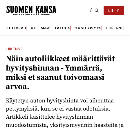
LIITY
⌂ ETUSIVU
KOTIMAA
TALOUS
YKSITYISYYS
LIIKENNE
LIIKENNE
Näin autoliikkeet määrittävät
hyvityshinnan - Ymmärrä,
miksi et saanut toivomaasi
arvoa.
Käytetyn auton hyvityshinta voi aiheuttaa
pettymyksiä, kun se ei vastaa odotuksia.
Artikkeli käsittelee hyvityshinnan
muodostumista, yksityismyynnin haasteita ja