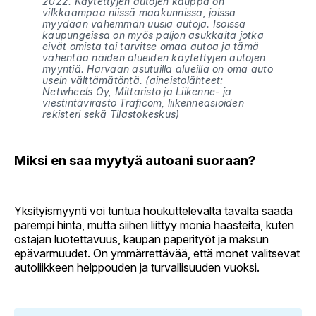
2022.
Käytettyjen autojen kauppa on 
vilkkaampaa niissä maakunnissa, joissa 
myydään vähemmän uusia autoja. Isoissa 
kaupungeissa on myös paljon asukkaita jotka 
eivät omista tai tarvitse omaa autoa ja tämä 
vähentää näiden alueiden käytettyjen autojen 
myyntiä. Harvaan asutuilla alueilla on oma auto 
usein välttämätöntä.
(aineistolähteet: 
Netwheels Oy, Mittaristo ja Liikenne- ja 
viestintävirasto Traficom, liikenneasioiden 
rekisteri sekä Tilastokeskus)
Miksi en saa myytyä autoani suoraan?
Yksityismyynti voi tuntua houkuttelevalta tavalta saada
parempi hinta, mutta siihen liittyy monia haasteita, kuten
ostajan luotettavuus, kaupan paperityöt ja maksun
epävarmuudet. On ymmärrettävää, että monet valitsevat
autoliikkeen helppouden ja turvallisuuden vuoksi.