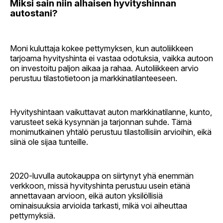
Miksi sain niin alhaisen hyvityshinnan
autostani?
Moni kuluttaja kokee pettymyksen, kun autoliikkeen
tarjoama hyvityshinta ei vastaa odotuksia, vaikka autoon
on investoitu paljon aikaa ja rahaa. Autoliikkeen arvio
perustuu tilastotietoon ja markkinatilanteeseen.
Hyvityshintaan vaikuttavat auton markkinatilanne, kunto,
varusteet sekä kysynnän ja tarjonnan suhde. Tämä
monimutkainen yhtälö perustuu tilastollisiin arvioihin, eikä
siinä ole sijaa tunteille.
2020-luvulla autokauppa on siirtynyt yhä enemmän
verkkoon, missä hyvityshinta perustuu usein etänä
annettavaan arvioon, eikä auton yksilöllisiä
ominaisuuksia arvioida tarkasti, mikä voi aiheuttaa
pettymyksiä.