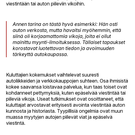
viestintään tai auton piileviin vikoihin.
Annen tarina on tästä hyvä esimerkki: Hän osti
auton verkosta, mutta havaitsi myöhemmin, että
siinä oli korjaamattomia vikoja, joita ei ollut
mainittu myynti-ilmoituksessa. Tällaiset tapaukset
korostavat luotettavan tiedon ja avoimuuden
tärkeyttä autokaupassa.
Kuluttajien kokemukset vaihtelevat suuresti
autoliikkeiden ja verkkokauppojen suhteen. Osa ihmisistä
kokee saavansa loistavaa palvelua, kun taas toiset ovat
kohdanneet pettymyksiä, kuten epäselvää viestintää tai
piileviä vikoja. Useat tutkimukset ovat osoittaneet, että
kuluttajat arvostavat erityisesti avointa viestintää auton
kunnosta ja historiasta. Tyypillisiä ongelmia ovat muun
muassa myytyjen autojen piilevät viat ja epäselvä
viestintä.