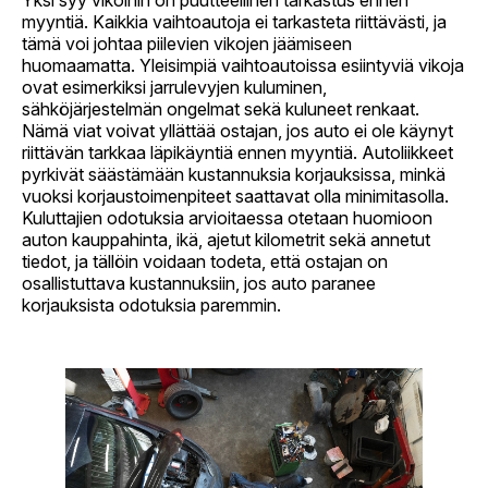
myyntiä. Kaikkia vaihtoautoja ei tarkasteta riittävästi, ja
tämä voi johtaa piilevien vikojen jäämiseen
huomaamatta. Yleisimpiä vaihtoautoissa esiintyviä vikoja
ovat esimerkiksi jarrulevyjen kuluminen,
sähköjärjestelmän ongelmat sekä kuluneet renkaat.
Nämä viat voivat yllättää ostajan, jos auto ei ole käynyt
riittävän tarkkaa läpikäyntiä ennen myyntiä. Autoliikkeet
pyrkivät säästämään kustannuksia korjauksissa, minkä
vuoksi korjaustoimenpiteet saattavat olla minimitasolla.
Kuluttajien odotuksia arvioitaessa otetaan huomioon
auton kauppahinta, ikä, ajetut kilometrit sekä annetut
tiedot, ja tällöin voidaan todeta, että ostajan on
osallistuttava kustannuksiin, jos auto paranee
korjauksista odotuksia paremmin.