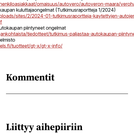
/henkiloasiakkaat/omaisuus/autovero/autoveron-maara/verohalli
kaupan kuluttajaongelmat (Tutkimusraportteja 1/​2024)
uploads/sites/2/2024-01-tutkimusraportteja-kaytettyjen-autoj
f
autokaupan piintyneet ongelmat
jankohtaista/tiedotteet/tutkimus-paljastaa-autokaupan-piinty
elmisto
s.fi/tuotteet/gt-x/gt-x-info/
Kommentit
Liittyy aihepiiriin