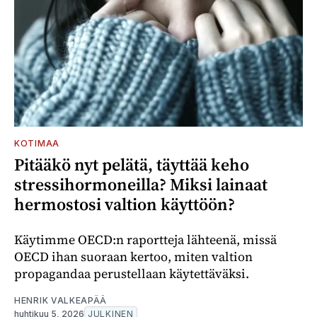
KOTIMAA
Pitääkö nyt pelätä, täyttää keho
stressihormoneilla? Miksi lainaat
hermostosi valtion käyttöön?
Käytimme OECD:n raportteja lähteenä, missä
OECD ihan suoraan kertoo, miten valtion
propagandaa perustellaan käytettäväksi.
HENRIK VALKEAPÄÄ
huhtikuu 5, 2026
JULKINEN