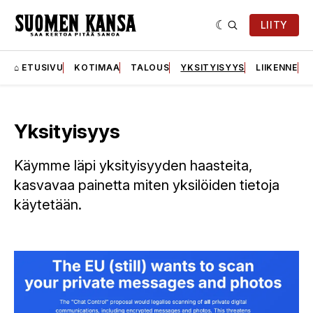
LIITY
⌂ ETUSIVU
KOTIMAA
TALOUS
YKSITYISYYS
LIIKENNE
Yksityisyys
Käymme läpi yksityisyyden haasteita,
kasvavaa painetta miten yksilöiden tietoja
käytetään.