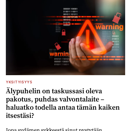
YKSITYISYYS
Älypuhelin on taskussasi oleva
pakotus, puhdas valvontalaite –
haluatko todella antaa tämän kaiken
itsestäsi?
Jopa sydämen sykkeestä sinut pystytään