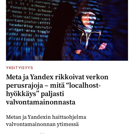
YKSITYISYYS
Meta ja Yandex rikkoivat verkon
perusrajoja – mitä “localhost-
hyökkäys” paljasti
valvontamainonnasta
Metan ja Yandexin haittaohjelma
valvontamainonnan ytimessä