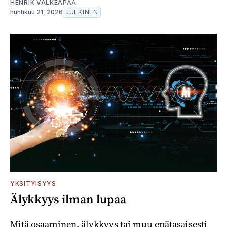
HENRIK VALKEAPÄÄ
huhtikuu 21, 2026
JULKINEN
YKSITYISYYS
Älykkyys ilman lupaa
Mitä osaaminen, älykkyys tai muu epätasaisesti