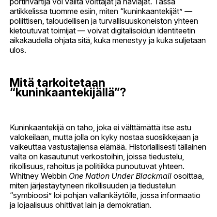
portinvartija voi valita voittajat ja häviäjät. Tässä
artikkelissa tuomme esiin, miten “kuninkaantekijät” —
poliittisen, taloudellisen ja turvallisuuskoneiston yhteen
kietoutuvat toimijat — voivat digitalisoidun identiteetin
aikakaudella ohjata sitä, kuka menestyy ja kuka suljetaan
ulos.
Mitä tarkoitetaan
“kuninkaantekijällä”?
Kuninkaantekijä on taho, joka ei välttämättä itse astu
valokeilaan, mutta jolla on kyky nostaa suosikkejaan ja
vaikeuttaa vastustajiensa elämää. Historiallisesti tällainen
valta on kasautunut verkostoihin, joissa tiedustelu,
rikollisuus, rahoitus ja politiikka punoutuvat yhteen.
Whitney Webbin
One Nation Under Blackmail
osoittaa,
miten järjestäytyneen rikollisuuden ja tiedustelun
“symbioosi” loi pohjan vallankäytölle, jossa informaatio
ja lojaalisuus ohittivat lain ja demokratian.