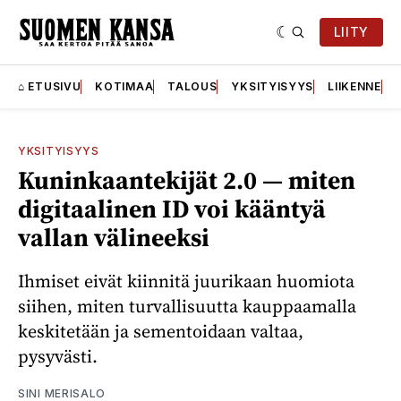
LIITY
⌂ ETUSIVU
KOTIMAA
TALOUS
YKSITYISYYS
LIIKENNE
YKSITYISYYS
Kuninkaantekijät 2.0 — miten
digitaalinen ID voi kääntyä
vallan välineeksi
Ihmiset eivät kiinnitä juurikaan huomiota
siihen, miten turvallisuutta kauppaamalla
keskitetään ja sementoidaan valtaa,
pysyvästi.
SINI MERISALO