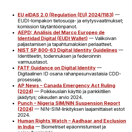
EU eIDAS 2.0 (Regulation (EU) 2024/1183)
—
EUDI-lompakon tietosuoja- ja eriytysvaatimukset;
komission täytäntöönpanot.
AEPD: Análisis del Marco Europeo de
Identidad Digital (EUDI Wallet)
— Valikoivan
paljastamisen ja tapahtumalokien periaatteet.
NIST SP 800-63 Digital Identity Guidelines
—
Identiteetin, todennuksen ja federoinnin
varmuustasot.
FATF Guidance on Digital Identity
—
Digitaalinen ID osana rahanpesunvastaisia CDD-
prosesseja.
AP News – Canada Emergency Act Ruling
(2024)
— Poikkeuslain käyttö ja pankkitilien
jäädytys; oikeuden arvio 2024.
Punch – Nigeria SIM/NIN Suspension Report
(2024)
— NIN–SIM-linkityksen laajamittaiset estot
2024.
Human Rights Watch – Aadhaar and Exclusion
in India
— Biometriset epäonnistumiset ja