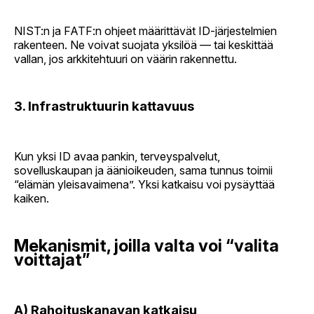
NIST:n ja FATF:n ohjeet määrittävät ID-järjestelmien
rakenteen. Ne voivat suojata yksilöä — tai keskittää
vallan, jos arkkitehtuuri on väärin rakennettu.
3. Infrastruktuurin kattavuus
Kun yksi ID avaa pankin, terveyspalvelut,
sovelluskaupan ja äänioikeuden, sama tunnus toimii
“elämän yleisavaimena”. Yksi katkaisu voi pysäyttää
kaiken.
Mekanismit, joilla valta voi “valita
voittajat”
A) Rahoituskanavan katkaisu