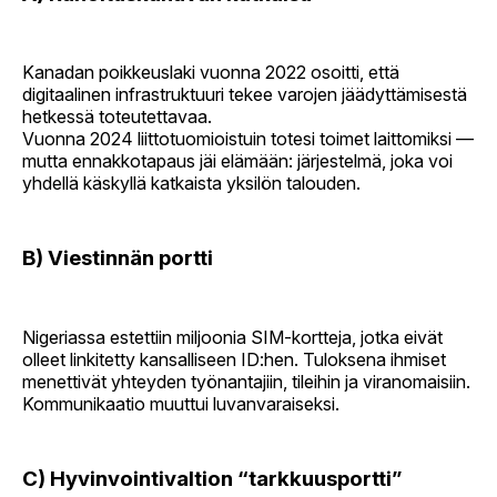
Kanadan poikkeuslaki vuonna 2022 osoitti, että
digitaalinen infrastruktuuri tekee varojen jäädyttämisestä
hetkessä toteutettavaa.
Vuonna 2024 liittotuomioistuin totesi toimet laittomiksi —
mutta ennakkotapaus jäi elämään: järjestelmä, joka voi
yhdellä käskyllä katkaista yksilön talouden.
B) Viestinnän portti
Nigeriassa estettiin miljoonia SIM-kortteja, jotka eivät
olleet linkitetty kansalliseen ID:hen. Tuloksena ihmiset
menettivät yhteyden työnantajiin, tileihin ja viranomaisiin.
Kommunikaatio muuttui luvanvaraiseksi.
C) Hyvinvointivaltion “tarkkuusportti”