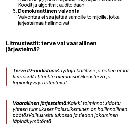
Koodit ja algoritmit auditoidaan.
Demokraattinen valvonta
Valvontaa ei saa jättää samoille toimijoille, jotka
järjestelmää hallinnoivat.
Litmustestit: terve vai vaarallinen
järjestelmä?
Terve ID-uudistus:
Käyttäjä hallitsee ja näkee omat
tietonsaVaihtoehto olemassaOikeusturva ja
läpinäkyvyys toteutuvat
Vaarallinen järjestelmä:
Kaikki toiminnot sidottu
yhteen tunnukseenPoissulkeminen on hallinnollinen
päätösValitusreitti tukossa ja tiedon jakaminen
läpinäkymätöntä