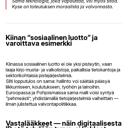
Sama teknologia, joka vapauttaa, voi myös sitoa.
Kyse on toteutuksen moraalista ja valvonnasta.
Kiinan “sosiaalinen luotto” ja
varoittava esimerkki
Kiinassa sosiaalinen luotto ei ole yksi pisteytin, vaan
laaja kirjo musta- ja valkolistoja, paikallisia tietokantoja ja
sektorikohtaisia pistejärjestelmiä.
Silti lopputulos on sama: hallinto voi säätää pääsyä
liikkumiseen, koulutukseen, työhön ja lainoihin.
Euroopassa ja Pohjoismaissa sama malli voisi syntyä
“pehmeästi”, yhdistämällä tietojärjestelmiä vaiheittain —
ilman julistettua valvontapolitiikkaa.
Vastalääkkeet — näin digitaalisesta