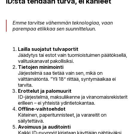
ID:stä tehdään turva, ei kahleet
Emme tarvitse vähemmän teknologiaa, vaan
parempaa etiikkaa sen suunnitteluun.
Lailla suojatut tulvaportit
Jäädytys tai estot vain tuomioistuimen päätöksellä,
valituskanavat pakollisiksi.
Tietojen minimointi
Järjestelmä saa tietää vain sen, mikä on
välttämätöntä. “Yli 18” riittää, syntymäaikaa ei
tarvita.
Erottelut ja palomuurit
ID-järjestelmä, maksuliikenne ja viranomaisrekisterit
erilleen – ei yhteistä ydintietokantaa.
Offline-vaihtoehdot
Käteinen, paperitunnisteet, ja varareitit on
säilytettävä.
Avoimuus ja auditointi
Kaikki ID-pyynnöt kirjataan käyttäjän nähtäväksi.