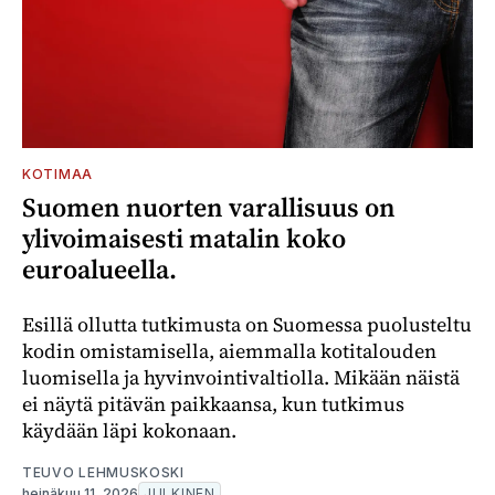
KOTIMAA
Suomen nuorten varallisuus on
ylivoimaisesti matalin koko
euroalueella.
Esillä ollutta tutkimusta on Suomessa puolusteltu
kodin omistamisella, aiemmalla kotitalouden
luomisella ja hyvinvointivaltiolla. Mikään näistä
ei näytä pitävän paikkaansa, kun tutkimus
käydään läpi kokonaan.
TEUVO LEHMUSKOSKI
heinäkuu 11, 2026
JULKINEN