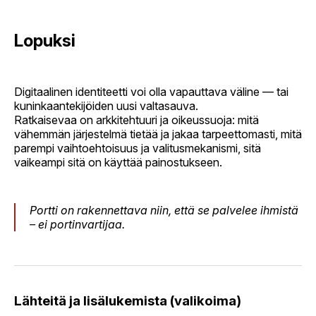
Lopuksi
Digitaalinen identiteetti voi olla vapauttava väline — tai
kuninkaantekijöiden uusi valtasauva.
Ratkaisevaa on arkkitehtuuri ja oikeussuoja: mitä
vähemmän järjestelmä tietää ja jakaa tarpeettomasti, mitä
parempi vaihtoehtoisuus ja valitusmekanismi, sitä
vaikeampi sitä on käyttää painostukseen.
Portti on rakennettava niin, että se palvelee ihmistä
– ei portinvartijaa.
Lähteitä ja lisälukemista (valikoima)