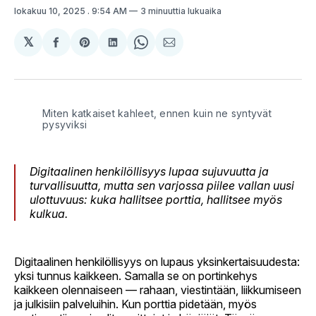
lokakuu 10, 2025
. 9:54 AM
3 minuuttia lukuaika
𝕏
Jaa
Share
Jaa
Share
Jaa
Facebookissa
on
LinkedInissä
on
sähköpostilla
Pinterest
WhatsApp
Miten katkaiset kahleet, ennen kuin ne syntyvät 
pysyviksi
Digitaalinen henkilöllisyys lupaa sujuvuutta ja
turvallisuutta, mutta sen varjossa piilee vallan uusi
ulottuvuus: kuka hallitsee porttia, hallitsee myös
kulkua.
Digitaalinen henkilöllisyys on lupaus yksinkertaisuudesta:
yksi tunnus kaikkeen. Samalla se on portinkehys
kaikkeen olennaiseen — rahaan, viestintään, liikkumiseen
ja julkisiin palveluihin. Kun porttia pidetään, myös