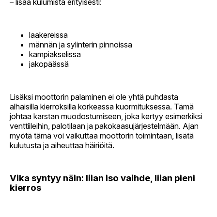
– lisää kulumista erityisesti:
laakereissa
männän ja sylinterin pinnoissa
kampiakselissa
jakopäässä
Lisäksi moottorin palaminen ei ole yhtä puhdasta
alhaisilla kierroksilla korkeassa kuormituksessa. Tämä
johtaa karstan muodostumiseen, joka kertyy esimerkiksi
venttiileihin, palotilaan ja pakokaasujärjestelmään. Ajan
myötä tämä voi vaikuttaa moottorin toimintaan, lisätä
kulutusta ja aiheuttaa häiriöitä.
Vika syntyy näin: liian iso vaihde, liian pieni
kierros