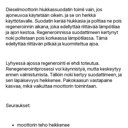
Dieselmoottorin hiukkassuodatin toimii vain, jos
ajoneuvoa käytetään oikein. ja se on herkkä
käyttötavalle. Suodatin kerää hiukkasia ja polttaa ne pois
regeneroinnin aikana, joka edellyttää riittävää lämpötilaa
ja ajon kestoa. Regeneroinnissa suodattimeen kertynyt
noki poltetaan pois korkeassa lämpötilassa. Tämä
edellyttää riittävän pitkää ja kuormitettua ajoa.
Lyhyessä ajossa regenerointi ei ehdi toteutua.
Renegenerointiprosessi voi käynnistyä, mutta keskeytyy
ennen valmistumista. Tällöin noki kertyy suodattimeen, ja
sen läpäisevyys heikkenee. Pakokaasun vastapaine
kasvaa, mikä vaikuttaa moottorin toimintaan.
Seuraukset:
moottorin teho heikkenee