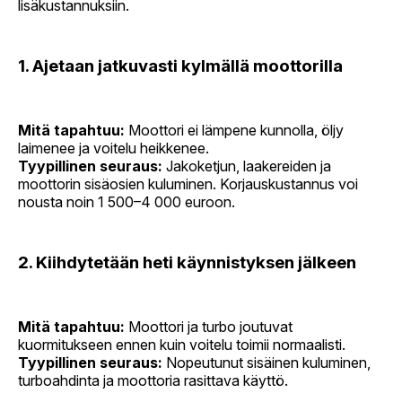
lisäkustannuksiin.
1. Ajetaan jatkuvasti kylmällä moottorilla
Mitä tapahtuu:
Moottori ei lämpene kunnolla, öljy
laimenee ja voitelu heikkenee.
Tyypillinen seuraus:
Jakoketjun, laakereiden ja
moottorin sisäosien kuluminen. Korjauskustannus voi
nousta noin 1 500–4 000 euroon.
2. Kiihdytetään heti käynnistyksen jälkeen
Mitä tapahtuu:
Moottori ja turbo joutuvat
kuormitukseen ennen kuin voitelu toimii normaalisti.
Tyypillinen seuraus:
Nopeutunut sisäinen kuluminen,
turboahdinta ja moottoria rasittava käyttö.