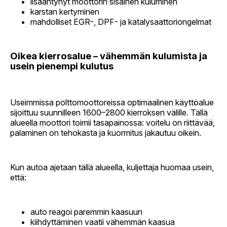
lisääntynyt moottorin sisäinen kuluminen
karstan kertyminen
mahdolliset EGR-, DPF- ja katalysaattoriongelmat
Oikea kierrosalue – vähemmän kulumista ja
usein pienempi kulutus
Useimmissa polttomoottoreissa optimaalinen käyttöalue
sijoittuu suunnilleen 1600–2800 kierroksen välille. Tällä
alueella moottori toimii tasapainossa: voitelu on riittävää,
palaminen on tehokasta ja kuormitus jakautuu oikein.
Kun autoa ajetaan tällä alueella, kuljettaja huomaa usein,
että:
auto reagoi paremmin kaasuun
kiihdyttäminen vaatii vähemmän kaasua