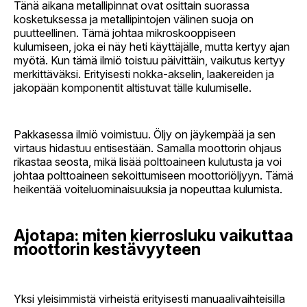
Tänä aikana metallipinnat ovat osittain suorassa
kosketuksessa ja metallipintojen välinen suoja on
puutteellinen. Tämä johtaa mikroskooppiseen
kulumiseen, joka ei näy heti käyttäjälle, mutta kertyy ajan
myötä. Kun tämä ilmiö toistuu päivittäin, vaikutus kertyy
merkittäväksi. Erityisesti nokka-akselin, laakereiden ja
jakopään komponentit altistuvat tälle kulumiselle.
Pakkasessa ilmiö voimistuu. Öljy on jäykempää ja sen
virtaus hidastuu entisestään. Samalla moottorin ohjaus
rikastaa seosta, mikä lisää polttoaineen kulutusta ja voi
johtaa polttoaineen sekoittumiseen moottoriöljyyn. Tämä
heikentää voiteluominaisuuksia ja nopeuttaa kulumista.
Ajotapa: miten kierrosluku vaikuttaa
moottorin kestävyyteen
Yksi yleisimmistä virheistä erityisesti manuaalivaihteisilla