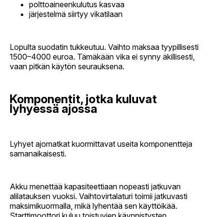
polttoaineenkulutus kasvaa
järjestelmä siirtyy vikatilaan
Lopulta suodatin tukkeutuu. Vaihto maksaa tyypillisesti
1500–4000 euroa. Tämäkään vika ei synny äkillisesti,
vaan pitkän käytön seurauksena.
Komponentit, jotka kuluvat
lyhyessä ajossa
Lyhyet ajomatkat kuormittavat useita komponentteja
samanaikaisesti.
Akku menettää kapasiteettiaan nopeasti jatkuvan
alilatauksen vuoksi. Vaihtovirtalaturi toimii jatkuvasti
maksimikuormalla, mikä lyhentää sen käyttöikää.
Starttimoottori kuluu toistuvien käynnistysten