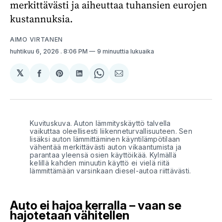
merkittävästi ja aiheuttaa tuhansien eurojen
kustannuksia.
AIMO VIRTANEN
huhtikuu 6, 2026
. 8:06 PM
9 minuuttia lukuaika
𝕏
Jaa
Share
Jaa
Share
Jaa
Facebookissa
on
LinkedInissä
on
sähköpostilla
Pinterest
WhatsApp
Kuvituskuva. Auton lämmityskäyttö talvella 
vaikuttaa oleellisesti liikenneturvallisuuteen. Sen 
lisäksi auton lämmittäminen käyntilämpötilaan 
vähentää merkittävästi auton vikaantumista ja 
parantaa yleensä osien käyttöikää. Kylmällä 
kelillä kahden minuutin käyttö ei vielä riitä 
lämmittämään varsinkaan diesel-autoa riittävästi.
Auto ei hajoa kerralla – vaan se
hajotetaan vähitellen