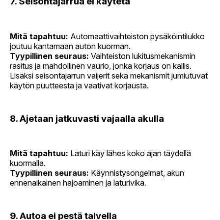
7. Seisontajarrua ei käytetä
Mitä tapahtuu:
Automaattivaihteiston pysäköintilukko
joutuu kantamaan auton kuorman.
Tyypillinen seuraus:
Vaihteiston lukitusmekanismin
rasitus ja mahdollinen vaurio, jonka korjaus on kallis.
Lisäksi seisontajarrun vaijerit sekä mekanismit jumiutuvat
käytön puutteesta ja vaativat korjausta.
8. Ajetaan jatkuvasti vajaalla akulla
Mitä tapahtuu:
Laturi käy lähes koko ajan täydellä
kuormalla.
Tyypillinen seuraus:
Käynnistysongelmat, akun
ennenaikainen hajoaminen ja laturivika.
9. Autoa ei pestä talvella