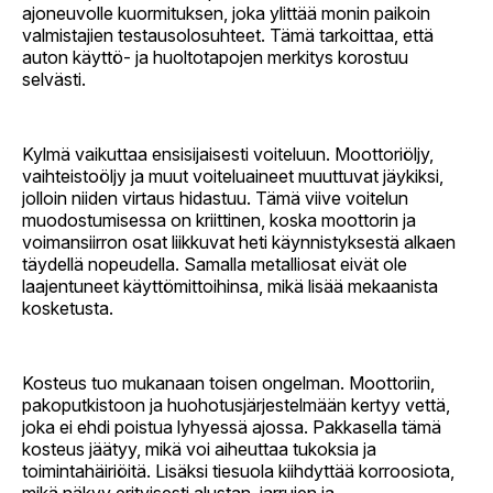
ajoneuvolle kuormituksen, joka ylittää monin paikoin
valmistajien testausolosuhteet. Tämä tarkoittaa, että
auton käyttö- ja huoltotapojen merkitys korostuu
selvästi.
Kylmä vaikuttaa ensisijaisesti voiteluun. Moottoriöljy,
vaihteistoöljy ja muut voiteluaineet muuttuvat jäykiksi,
jolloin niiden virtaus hidastuu. Tämä viive voitelun
muodostumisessa on kriittinen, koska moottorin ja
voimansiirron osat liikkuvat heti käynnistyksestä alkaen
täydellä nopeudella. Samalla metalliosat eivät ole
laajentuneet käyttömittoihinsa, mikä lisää mekaanista
kosketusta.
Kosteus tuo mukanaan toisen ongelman. Moottoriin,
pakoputkistoon ja huohotusjärjestelmään kertyy vettä,
joka ei ehdi poistua lyhyessä ajossa. Pakkasella tämä
kosteus jäätyy, mikä voi aiheuttaa tukoksia ja
toimintahäiriöitä. Lisäksi tiesuola kiihdyttää korroosiota,