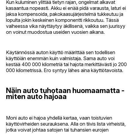
Kun kuluminen ylittää tietyn rajan, ongelmat alkavat
kasaantua nopeasti. Akku ei enää pidä varausta, laturi ei
jaksa kompensoida, pakokaasujärjestelmä tukkeutuu ja
lopulta jokin keskeinen komponentti rikkoutuu. Tässä
vaiheessa vika näyttäytyy äkillisenä, vaikka sen juurisyy
on voinut muodostua useiden vuosien aikana.
Käytännössä auton käyttö määrittää sen todellisen
käyttöiän enemmän kuin valmistaja. Sama auto voi
kestää 400 000 kilometriä tai hajota merkittävästi jo 200
000 kilometrissä. Ero syntyy lähes aina käyttötavoista.
Näin auto tuhotaan huomaamatta -
miten auto hajoaa
Moni auto ei hajoa yhdellä kertaa, vaan toistuvien
käyttövirheiden seurauksena. Alla on tiivis lista virheistä,
jotka voivat johtaa satojen tai tuhansien eurojen