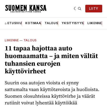
LIITY
⌂ ETUSIVU
KOTIMAA
TALOUS
YKSITYISYYS
LIIKENNE
LIIKENNE
—
TALOUS
11 tapaa hajottaa auto
huomaamatta – ja miten vältät
tuhansien eurojen
käyttövirheet
Suurin osa autojen vioista ei synny
sattumalta vaan käyttötavoista ja huolloista.
Suomen olosuhteissa käyttövirhe ja väärät
rutiinit voivat lyhentää käyttöikää