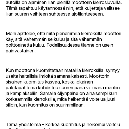
autoilla on ajaminen liian pienillä moottorin kierrosluvuilla.
Tämä tapahtuu käytännössä niin, että kuljettaja valitsee
liian suuren vaihteen suhteessa ajotilanteeseen.
Moni ajattelee, että mitä pienemmillä kierroksilla moottori
käy, sitä vähemmän se kuluu ja sitä vähemmän
polttoainetta kuluu. Todellisuudessa tilanne on usein
päinvastainen.
Kun moottoria kuormitetaan matalilla kierroksilla, syntyy
useita haitallisia ilmiöitä samanaikaisesti. Moottorin
sisäinen kuormitus kasvaa, koska jokainen
palotapahtuma kohdistuu suurempana voimana mäntiin
ja kampiakseliin. Samalla öljynpaine on alhaisempi kuin
korkeammilla kierroksilla, mikä heikentää voitelua juuri
silloin, kun kuormitus on suurimmillaan.
Tämä yhdistelmä – korkea kuormitus ja heikompi voitelu