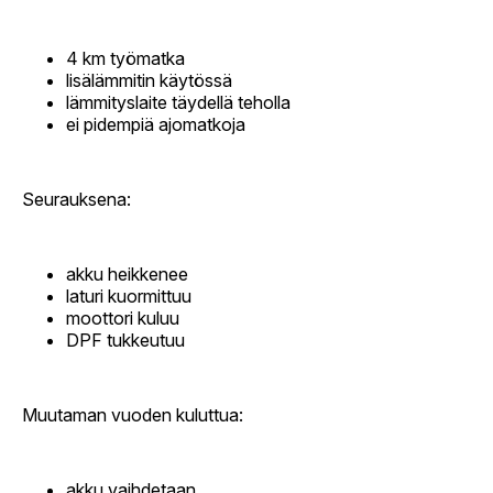
4 km työmatka
lisälämmitin käytössä
lämmityslaite täydellä teholla
ei pidempiä ajomatkoja
Seurauksena:
akku heikkenee
laturi kuormittuu
moottori kuluu
DPF tukkeutuu
Muutaman vuoden kuluttua:
akku vaihdetaan