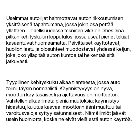
Useimmat autoilijat hahmottavat auton rikkoutumisen
yksittäisenä tapahtumana, jossa jokin osa pettää
yllättäen. Todellisuudessa tekninen vika on lähes aina
pitkän kehityskulun lopputulos, jossa useat pienet tekijät
kasaantuvat huomaamatta. Päivittäiset käyttötavat,
huollon laatu ja olosuhteet muodostavat yhdessä ketjun,
joka joko ylläpitää auton kuntoa tai heikentää sitä
jatkuvasti.
Tyypillinen kehityskulku alkaa tilanteesta, jossa auto
toimii täysin normaalisti. Käynnistyvyys on hyvä,
moottori käy tasaisesti ja ajettavuus on moitteeton.
Vähitellen alkaa ilmetä pieniä muutoksia: käynnistys
hidastuu, kulutus kasvaa, moottorin ääni muuttuu tai
varoitusvaloja syttyy satunnaisesti. Nämä ilmiöt jäävät
usein huomiotta, koska ne eivät vielä estä auton käyttöä.