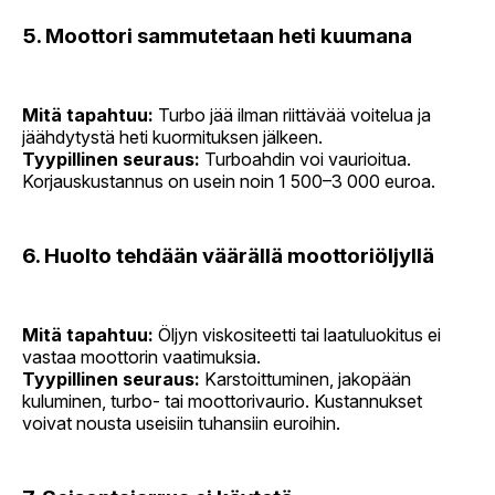
5. Moottori sammutetaan heti kuumana
Mitä tapahtuu:
Turbo jää ilman riittävää voitelua ja
jäähdytystä heti kuormituksen jälkeen.
Tyypillinen seuraus:
Turboahdin voi vaurioitua.
Korjauskustannus on usein noin 1 500–3 000 euroa.
6. Huolto tehdään väärällä moottoriöljyllä
Mitä tapahtuu:
Öljyn viskositeetti tai laatuluokitus ei
vastaa moottorin vaatimuksia.
Tyypillinen seuraus:
Karstoittuminen, jakopään
kuluminen, turbo- tai moottorivaurio. Kustannukset
voivat nousta useisiin tuhansiin euroihin.