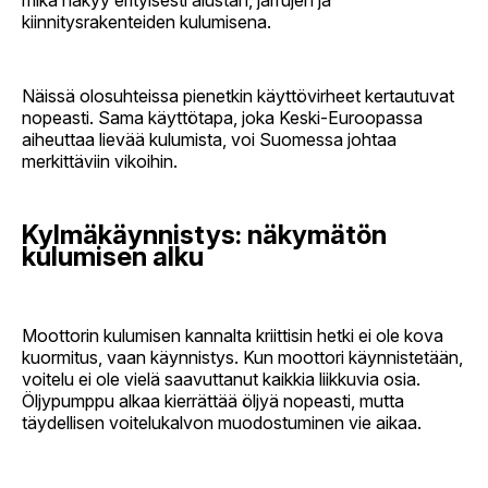
mikä näkyy erityisesti alustan, jarrujen ja
kiinnitysrakenteiden kulumisena.
Näissä olosuhteissa pienetkin käyttövirheet kertautuvat
nopeasti. Sama käyttötapa, joka Keski-Euroopassa
aiheuttaa lievää kulumista, voi Suomessa johtaa
merkittäviin vikoihin.
Kylmäkäynnistys: näkymätön
kulumisen alku
Moottorin kulumisen kannalta kriittisin hetki ei ole kova
kuormitus, vaan käynnistys. Kun moottori käynnistetään,
voitelu ei ole vielä saavuttanut kaikkia liikkuvia osia.
Öljypumppu alkaa kierrättää öljyä nopeasti, mutta
täydellisen voitelukalvon muodostuminen vie aikaa.