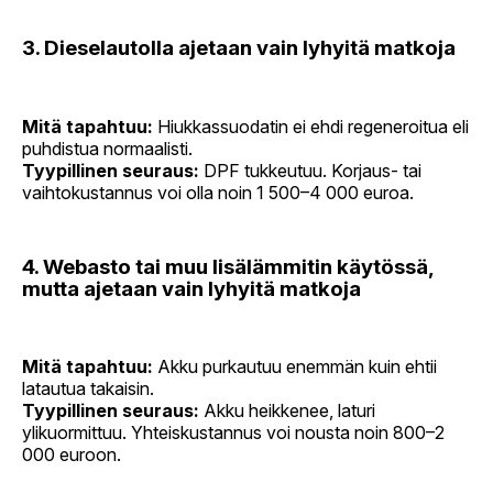
3. Dieselautolla ajetaan vain lyhyitä matkoja
Mitä tapahtuu:
Hiukkassuodatin ei ehdi regeneroitua eli
puhdistua normaalisti.
Tyypillinen seuraus:
DPF tukkeutuu. Korjaus- tai
vaihtokustannus voi olla noin 1 500–4 000 euroa.
4. Webasto tai muu lisälämmitin käytössä,
mutta ajetaan vain lyhyitä matkoja
Mitä tapahtuu:
Akku purkautuu enemmän kuin ehtii
latautua takaisin.
Tyypillinen seuraus:
Akku heikkenee, laturi
ylikuormittuu. Yhteiskustannus voi nousta noin 800–2
000 euroon.