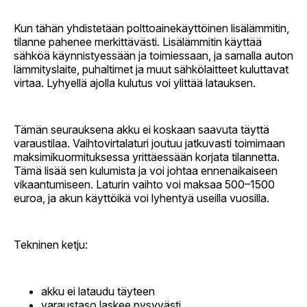
Kun tähän yhdistetään polttoainekäyttöinen lisälämmitin,
tilanne pahenee merkittävästi. Lisälämmitin käyttää
sähköä käynnistyessään ja toimiessaan, ja samalla auton
lämmityslaite, puhaltimet ja muut sähkölaitteet kuluttavat
virtaa. Lyhyellä ajolla kulutus voi ylittää latauksen.
Tämän seurauksena akku ei koskaan saavuta täyttä
varaustilaa. Vaihtovirtalaturi joutuu jatkuvasti toimimaan
maksimikuormituksessa yrittäessään korjata tilannetta.
Tämä lisää sen kulumista ja voi johtaa ennenaikaiseen
vikaantumiseen. Laturin vaihto voi maksaa 500–1500
euroa, ja akun käyttöikä voi lyhentyä useilla vuosilla.
Tekninen ketju:
akku ei lataudu täyteen
varaustaso laskee pysyvästi