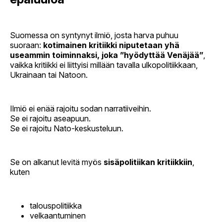
Suomessa on syntynyt ilmiö, josta harva puhuu
suoraan:
kotimainen kritiikki niputetaan yhä
useammin toiminnaksi, joka ”hyödyttää Venäjää”
,
vaikka kritiikki ei liittyisi millään tavalla ulkopolitiikkaan,
Ukrainaan tai Natoon.
Ilmiö ei enää rajoitu sodan narratiiveihin.
Se ei rajoitu aseapuun.
Se ei rajoitu Nato-keskusteluun.
Se on alkanut levitä myös
sisäpolitiikan kritiikkiin
,
kuten
talouspolitiikka
velkaantuminen