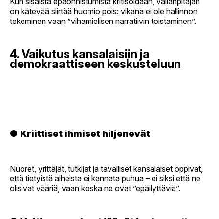
Kun sisäistä epäonnistumista kritisoidaan, vallanpitäjän
on kätevää siirtää huomio pois: vikana ei ole hallinnon
tekeminen vaan ”vihamielisen narratiivin toistaminen”.
4. Vaikutus kansalaisiin ja
demokraattiseen keskusteluun
●
Kriittiset ihmiset hiljenevät
Nuoret, yrittäjät, tutkijat ja tavalliset kansalaiset oppivat,
että tietyistä aiheista ei kannata puhua – ei siksi että ne
olisivat vääriä, vaan koska ne ovat ”epäilyttäviä”.