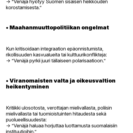
→ ”Venäjä hyötyy Suomen sisäisen heikkouden
korostamisesta.”
•
Maahanmuuttopolitiikan ongelmat
Kun kritisoidaan integraation epäonnistumista,
rikollisuuden kasvualueita tai kulttuurikonflikteja:
→ ”Venäjä pyrkii juuri tällaiseen polarisaatioon.”
•
Viranomaisten valta ja oikeusvaltion
heikentyminen
Kritiikki ulosotosta, verottajan mielivallasta, poliisin
mielivallasta tai tuomioistuinten hitaudesta sekä
puolueellisuudesta:
→ ”Venäjä haluaa horjuttaa luottamusta suomalaisiin
instituutioihin.”