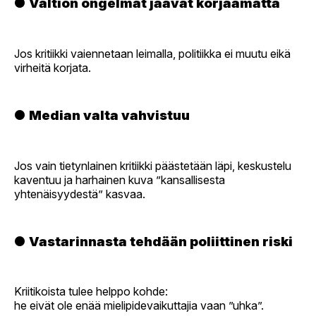
●
Valtion ongelmat jäävät korjaamatta
Jos kritiikki vaiennetaan leimalla, politiikka ei muutu eikä
virheitä korjata.
●
Median valta vahvistuu
Jos vain tietynlainen kritiikki päästetään läpi, keskustelu
kaventuu ja harhainen kuva ”kansallisesta
yhtenäisyydestä” kasvaa.
●
Vastarinnasta tehdään poliittinen riski
Kriitikoista tulee helppo kohde:
he eivät ole enää mielipidevaikuttajia vaan ”uhka”.