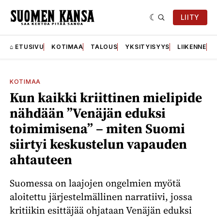
LIITY
⌂ ETUSIVU
KOTIMAA
TALOUS
YKSITYISYYS
LIIKENNE
KOTIMAA
Kun kaikki kriittinen mielipide
nähdään ”Venäjän eduksi
toimimisena” – miten Suomi
siirtyi keskustelun vapauden
ahtauteen
Suomessa on laajojen ongelmien myötä
aloitettu järjestelmällinen narratiivi, jossa
kritiikin esittäjää ohjataan Venäjän eduksi