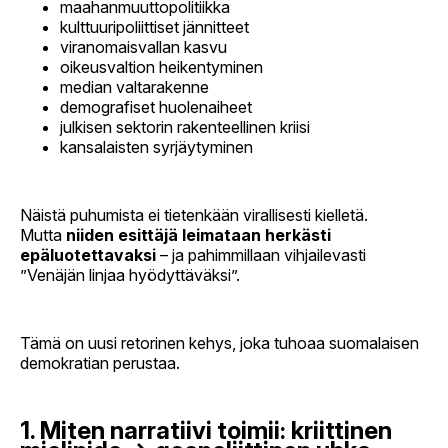
maahanmuuttopolitiikka
kulttuuripoliittiset jännitteet
viranomaisvallan kasvu
oikeusvaltion heikentyminen
median valtarakenne
demografiset huolenaiheet
julkisen sektorin rakenteellinen kriisi
kansalaisten syrjäytyminen
Näistä puhumista ei tietenkään virallisesti kielletä.
Mutta
niiden esittäjä leimataan herkästi
epäluotettavaksi
– ja pahimmillaan vihjailevasti
”Venäjän linjaa hyödyttäväksi”.
Tämä on uusi retorinen kehys, joka tuhoaa suomalaisen
demokratian perustaa.
1. Miten narratiivi toimii: kriittinen