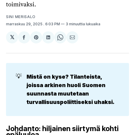
toimivaksi.
SINI MERISALO
marraskuu 29, 2025
. 6:03 PM
3 minuuttia lukuaika
𝕏
Jaa
Share
Jaa
Share
Jaa
Facebookissa
on
LinkedInissä
on
sähköpostilla
Pinterest
WhatsApp
💡
Mistä on kyse? Tilanteista, 
joissa arkinen huoli Suomen 
suunnasta muutetaan 
turvallisuuspoliittiseksi uhaksi.
Johdanto: hiljainen siirtymä kohti
epäluuloa