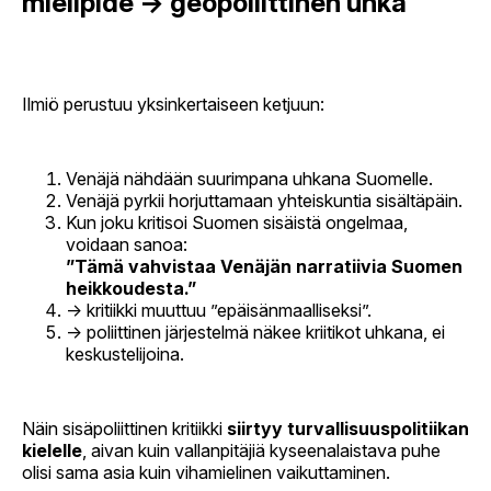
mielipide → geopoliittinen uhka
Ilmiö perustuu yksinkertaiseen ketjuun:
Venäjä nähdään suurimpana uhkana Suomelle.
Venäjä pyrkii horjuttamaan yhteiskuntia sisältäpäin.
Kun joku kritisoi Suomen sisäistä ongelmaa,
voidaan sanoa:
”Tämä vahvistaa Venäjän narratiivia Suomen
heikkoudesta.”
→ kritiikki muuttuu ”epäisänmaalliseksi”.
→ poliittinen järjestelmä näkee kriitikot uhkana, ei
keskustelijoina.
Näin sisäpoliittinen kritiikki
siirtyy turvallisuuspolitiikan
kielelle
, aivan kuin vallanpitäjiä kyseenalaistava puhe
olisi sama asia kuin vihamielinen vaikuttaminen.