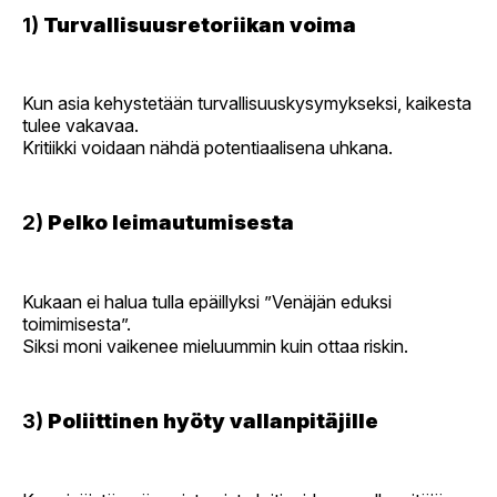
1)
Turvallisuusretoriikan voima
Kun asia kehystetään turvallisuuskysymykseksi, kaikesta
tulee vakavaa.
Kritiikki voidaan nähdä potentiaalisena uhkana.
2)
Pelko leimautumisesta
Kukaan ei halua tulla epäillyksi ”Venäjän eduksi
toimimisesta”.
Siksi moni vaikenee mieluummin kuin ottaa riskin.
3)
Poliittinen hyöty vallanpitäjille