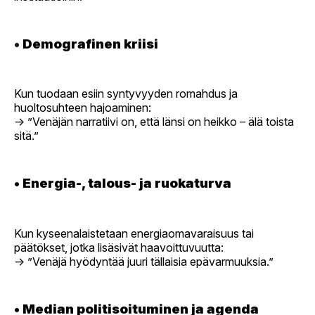
•
Demografinen kriisi
Kun tuodaan esiin syntyvyyden romahdus ja
huoltosuhteen hajoaminen:
→ ”Venäjän narratiivi on, että länsi on heikko – älä toista
sitä.”
•
Energia-, talous- ja ruokaturva
Kun kyseenalaistetaan energiaomavaraisuus tai
päätökset, jotka lisäsivät haavoittuvuutta:
→ ”Venäjä hyödyntää juuri tällaisia epävarmuuksia.”
•
Median politisoituminen ja agenda