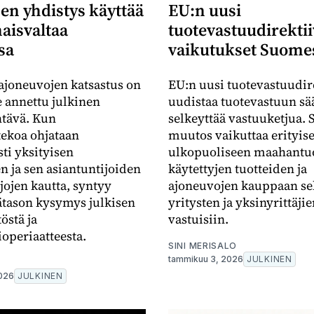
en yhdistys käyttää
EU:n uusi
aisvaltaa
tuotevastuudirektii
sa
vaikutukset Suome
joneuvojen katsastus on
EU:n uusi tuotevastuudir
e annettu julkinen
uudistaa tuotevastuun sä
htävä. Kun
selkeyttää vastuuketjua.
ekoa ohjataan
muutos vaikuttaa erityise
ti yksityisen
ulkopuoliseen maahantuo
n ja sen asiantuntijoiden
käytettyjen tuotteiden ja
jojen kautta, syntyy
ajoneuvojen kauppaan se
ätason kysymys julkisen
yritysten ja yksinyrittäji
östä ja
vastuisiin.
ioperiaatteesta.
SINI MERISALO
tammikuu 3, 2026
JULKINEN
2026
JULKINEN