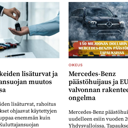
OIKEUS
keiden lisäturvat ja
Mercedes-Benz
jansuojan muutos
päästöhuijaus ja EU
sa
valvonnan rakentee
ongelma
iden lisäturvat, rahoitus
kset ohjaavat käytettyjen
Mercedes-Benz päästöhui
auppaa enemmän kuin
uudelleen esiin vuoden 2
 Kuluttajansuojan
Yhdysvalloissa. Tapauks