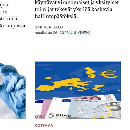
käyttävät viranomaiset ja yksityiset
öjen
toimijat tekevät yksilöä koskevia
EU:n
hallintopäätöksiä.
estelmää
 Euroopassa
SINI MERISALO
maaliskuu 26, 2026
JULKINEN
KOTIMAA