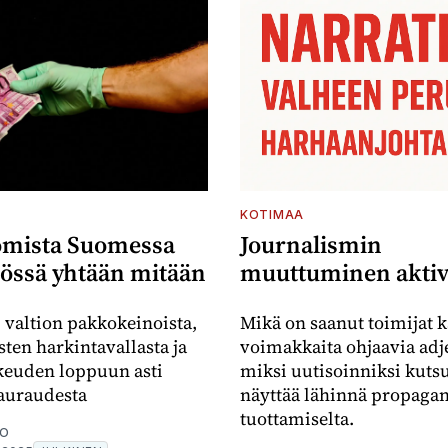
KOTIMAA
 omista Suomessa
Journalismin
össä yhtään mitään
muuttuminen aktiv
 valtion pakkokeinoista,
Mikä on saanut toimijat 
ten harkintavallasta ja
voimakkaita ohjaavia adje
keuden loppuun asti
miksi uutisoinniksi kuts
auraudesta
näyttää lähinnä propaga
tuottamiselta.
LO