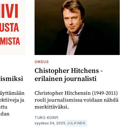
OIKEUS
Chistopher Hitchens -
ismiksi
erilainen journalisti
käyttämään
Christopher Hitchensin (1949-2011)
ktiiveja ja
rooli journalismissa voidaan nähdä
uttu
merkittäväksi.
ndan
TURO KORPI
syyskuu 24, 2025
JULKINEN