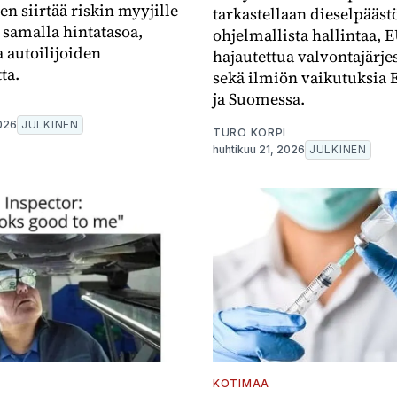
en siirtää riskin myyjille
tarkastellaan dieselpääst
 samalla hintatasoa,
ohjelmallista hallintaa, 
a autoilijoiden
hajautettua valvontajärj
ta.
sekä ilmiön vaikutuksia
ja Suomessa.
2026
JULKINEN
TURO KORPI
huhtikuu 21, 2026
JULKINEN
KOTIMAA