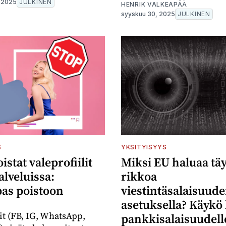
 2025
JULKINEN
HENRIK VALKEAPÄÄ
syyskuu 30, 2025
JULKINEN
S
YKSITYISYYS
istat valeprofiilit
Miksi EU haluaa tä
lveluissa:
rikkoa
as poistoon
viestintäsalaisuu
asetuksella? Käykö
lit (FB, IG, WhatsApp,
pankkisalaisuudelle