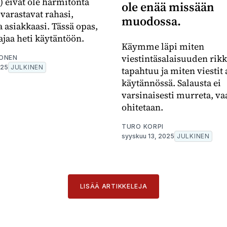
 eivät ole harmitonta
ole enää missään
 varastavat rahasi,
muodossa.
a asiakkaasi. Tässä opas,
ajaa heti käytäntöön.
Käymme läpi miten
viestintäsalaisuuden ri
ONEN
025
JULKINEN
tapahtuu ja miten viestit
käytännössä. Salausta ei
varsinaisesti murreta, va
ohitetaan.
TURO KORPI
syyskuu 13, 2025
JULKINEN
LISÄÄ ARTIKKELEJA