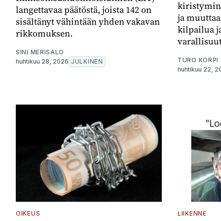
kiristymin
langettavaa päätöstä, joista 142 on
ja muuttaa
sisältänyt vähintään yhden vakavan
kilpailua j
rikkomuksen.
varallisuut
SINI MERISALO
TURO KORPI
huhtikuu 28, 2026
JULKINEN
huhtikuu 22, 
OIKEUS
LIIKENNE