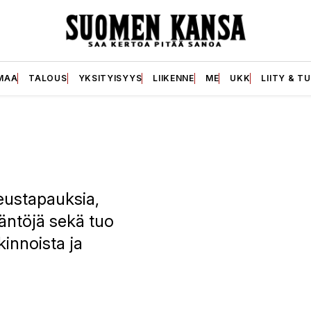
MAA
TALOUS
YKSITYISYYS
LIIKENNE
ME
UKK
LIITY & T
keustapauksia,
äntöjä sekä tuo
kinnoista ja