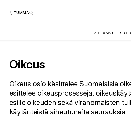
TUMMA
⌂ ETUSIVU
KOTI
Oikeus
Oikeus osio käsittelee Suomalaisia oi
esittelee oikeusprosesseja, oikeuskäyt
esille oikeuden sekä viranomaisten tul
käytänteistä aiheutuneita seurauksia