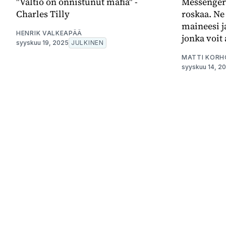
"Valtio on onnistunut mafia" -
Messenger)
Charles Tilly
roskaa. Ne
maineesi j
HENRIK VALKEAPÄÄ
jonka voit 
syyskuu 19, 2025
JULKINEN
MATTI KORH
syyskuu 14, 2