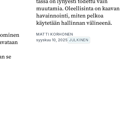
tässä on lyhyesti todettu vain
muutamia. Oleellisinta on kaavan
havainnointi, miten pelkoa
käytetään hallinnan välineenä.
kkominen
MATTI KORHONEN
syyskuu 10, 2025
JULKINEN
 avataan
an se