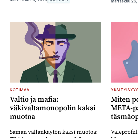
marraskuu 26,
KOTIMAA
YKSITYISYY
Valtio ja mafia:
Miten po
väkivaltamonopolin kaksi
META-pa
muotoa
täsmäop
Saman vallankäytön kaksi muotoa:
Valeprofii