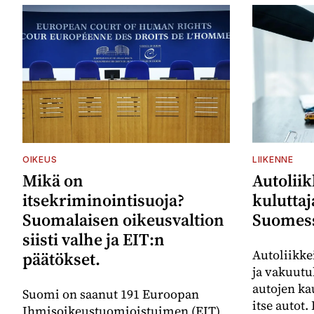
OIKEUS
LIIKENNE
Mikä on
Autoliik
itsekriminointisuoja?
kulutta
Suomalaisen oikeusvaltion
Suomes
siisti valhe ja EIT:n
Autoliikke
päätökset.
ja vakuutu
autojen k
Suomi on saanut 191 Euroopan
itse autot.
Ihmisoikeustuomioistuimen (EIT)