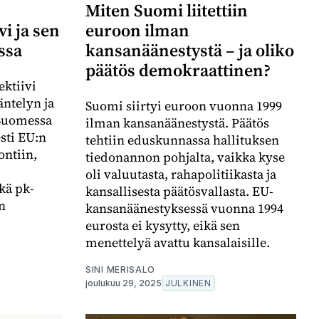
Miten Suomi liitettiin
vi ja sen
euroon ilman
ssa
kansanäänestystä – ja oliko
päätös demokraattinen?
ektiivi
äntelyn ja
Suomi siirtyi euroon vuonna 1999
 Suomessa
ilman kansanäänestystä. Päätös
sti EU:n
tehtiin eduskunnassa hallituksen
ntiin,
tiedonannon pohjalta, vaikka kyse
oli valuutasta, rahapolitiikasta ja
kä pk-
kansallisesta päätösvallasta. EU-
en
kansanäänestyksessä vuonna 1994
eurosta ei kysytty, eikä sen
menettelyä avattu kansalaisille.
SINI MERISALO
joulukuu 29, 2025
JULKINEN