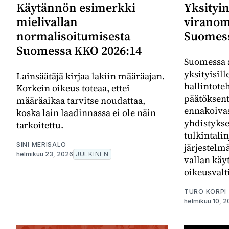
Käytännön esimerkki
Yksityin
mielivallan
viranom
normalisoitumisesta
Suomes
Suomessa KKO 2026:14
Suomessa a
yksityisill
Lainsäätäjä kirjaa lakiin määräajan.
hallintote
Korkein oikeus toteaa, ettei
päätöksent
määräaikaa tarvitse noudattaa,
ennakoivas
koska lain laadinnassa ei ole näin
yhdistykse
tarkoitettu.
tulkintalin
SINI MERISALO
järjestelm
helmikuu 23, 2026
JULKINEN
vallan käyt
oikeusvalt
TURO KORPI
helmikuu 10, 