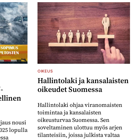
OIKEUS
Hallintolaki ja kansalaisten
-
oikeudet Suomessa
llinen
Hallintolaki ohjaa viranomaisten
toimintaa ja kansalaisten
oikeusturvaa Suomessa. Sen
jaus nousi
soveltaminen ulottuu myös arjen
025 lopulla
tilanteisiin, joissa julkista valtaa
essa