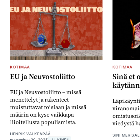
KOTIMAA
KOTIMAA
EU ja Neuvostoliitto
Sinä et
käytänn
EU ja Neuvostoliitto – missä
menettelyt ja rakenteet
Läpikäynti
muistuttavat toisiaan ja missä
viranomais
määrin on kyse vaikkapa
omistusoi
liioitellusta populismista.
viedystä h
HENRIK VALKEAPÄÄ
SINI MERISA
marraskuu 30, 2025
JULKINEN